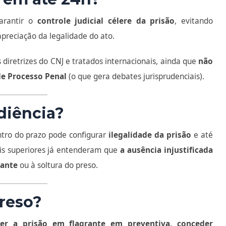
arantir o
controle judicial célere da prisão
, evitando
preciação da legalidade do ato.
iretrizes do CNJ e tratados internacionais, ainda que
não
de Processo Penal
(o que gera debates jurisprudenciais).
diência?
ntro do prazo pode configurar
ilegalidade da prisão
e até
is superiores já entenderam que
a ausência injustificada
rante
ou à soltura do preso.
preso?
er a prisão em flagrante em preventiva, conceder