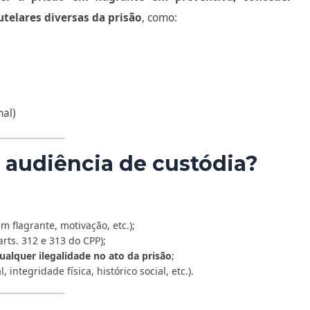
utelares diversas da prisão
, como:
nal)
a audiência de custódia?
m flagrante, motivação, etc.);
arts. 312 e 313 do CPP);
ualquer ilegalidade no ato da prisão
;
ntegridade física, histórico social, etc.).