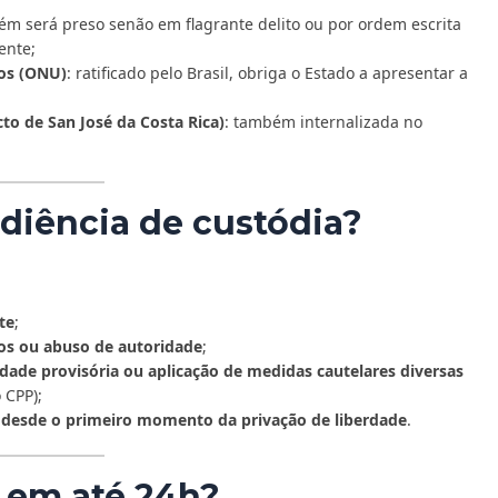
ém será preso senão em flagrante delito ou por ordem escrita
ente;
cos (ONU)
: ratificado pelo Brasil, obriga o Estado a apresentar a
o de San José da Costa Rica)
: também internalizada no
udiência de custódia?
te
;
tos ou abuso de autoridade
;
rdade provisória ou aplicação de medidas cautelares diversas
 CPP);
a desde o primeiro momento da privação de liberdade
.
 em até 24h?