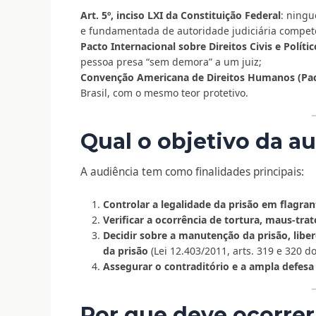
Art. 5º, inciso LXI da Constituição Federal
: ningu
e fundamentada de autoridade judiciária compet
Pacto Internacional sobre Direitos Civis e Políti
pessoa presa “sem demora” a um juiz;
Convenção Americana de Direitos Humanos (Pact
Brasil, com o mesmo teor protetivo.
Qual o objetivo da a
A audiência tem como finalidades principais:
Controlar a legalidade da prisão em flagran
Verificar a ocorrência de tortura, maus-tra
Decidir sobre a manutenção da prisão, libe
da prisão
(Lei 12.403/2011, arts. 319 e 320 do
Assegurar o contraditório e a ampla defes
Por que deve ocorrer